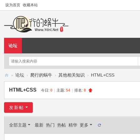
设为首页
收藏本站
论坛
»
论坛
›
爬行的蜗牛
›
其他相关知识
›
HTML+CSS
爬
HTML+CSS
今日:
0
|
主题:
54
|
排名:
8
行
的
发新帖
蜗
牛
全部主题
最新
热门
热帖
精华
更多