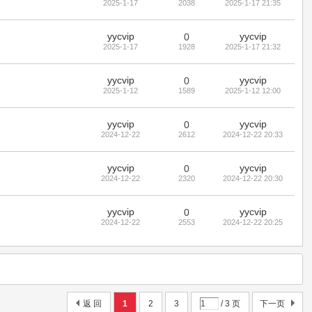
2025-1-17
2038
2025-1-17 21:35
yycvip
yycvip
0
2025-1-17
1928
2025-1-17 21:32
yycvip
yycvip
0
2025-1-12
1589
2025-1-12 12:00
yycvip
yycvip
0
2024-12-22
2612
2024-12-22 20:33
yycvip
yycvip
0
2024-12-22
2320
2024-12-22 20:30
yycvip
yycvip
0
2024-12-22
2553
2024-12-22 20:25
返 回
1
2
3
/ 3 页
下一页