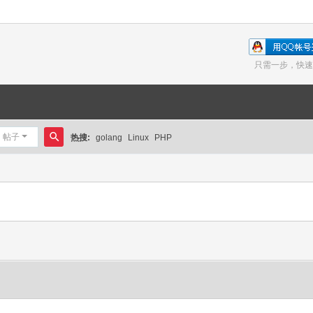
只需一步，快速
帖子
热搜:
golang
Linux
PHP
搜
索